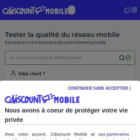
Skip
to
main
content
Tester la qualité du réseau mobile
Renseignez votre adresse le plus précisément possible
Déjà client ?
Vous pouvez vous connecter pour bénéficier
CONTINUER SANS ACCEPTER ⟩
d’informations personnalisées.
Je me connecte
Nous avons à coeur de protéger votre vie
privée
Avec votre accord, Cdiscount Mobile et
ses partenaires