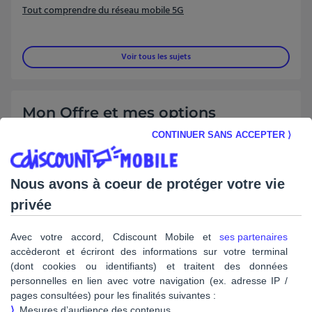
Tout comprendre du réseau mobile 5G
Voir tous les sujets
Mon Offre et mes options
CONTINUER SANS ACCEPTER ⟩
Populaires :
S'informer ou souscrire une option
Nous avons à coeur de protéger votre vie
Découvrir les offres
privée
Résilier ma ligne et calculer mes frais de résiliation
Avec votre accord, Cdiscount Mobile et
ses partenaires
accèderont et écriront des informations sur votre terminal
Voir tous les sujets
(dont cookies ou identifiants) et traitent des données
personnelles en lien avec votre navigation (ex. adresse IP /
pages consultées) pour les finalités suivantes :
⟩
Mesures d’audience des contenus