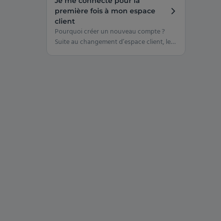
Je me connecte pour la
on vous explique comment régulariser la
première fois à mon espace
situation.
client
Pourquoi créer un nouveau compte ?
Suite au changement d’espace client, les
comptes existants n’ont pas pu être
transférés. Vous devez créer un nouveau
compte en utilisant votre ancien
identifiant. Nous vous expliquons
comment procéder simplement.