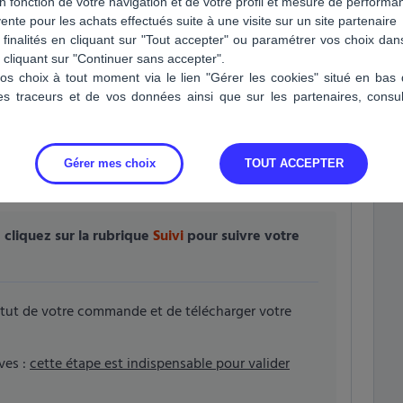
 fonction de votre navigation et de votre profil et mesure de performa
uscription).
 vente pour les achats effectués suite à une visite sur un site partenaire
finalités en cliquant sur "Tout accepter" ou paramétrer vos choix da
cliquant sur "Continuer sans accepter".
os choix à tout moment via le lien "Gérer les cookies" situé en ba
des traceurs et de vos données ainsi que sur les partenaires, cons
ident étranger, doivent être en cours de validité.
Gérer mes choix
TOUT ACCEPTER
,
cliquez sur la rubrique
Suivi
pour suivre votre
tatut de votre commande et de télécharger votre
ves :
cette étape est indispensable pour valider