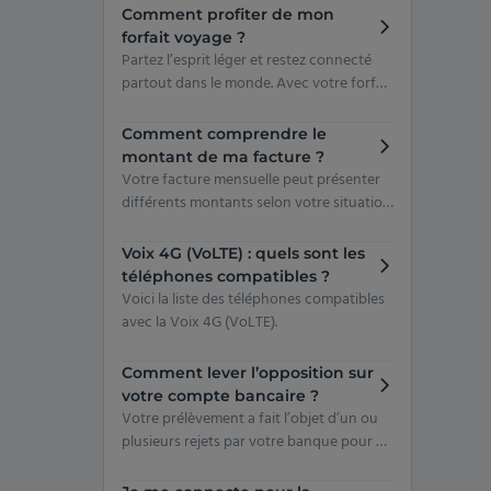
Comment profiter de mon
forfait voyage ?
Partez l’esprit léger et restez connecté
partout dans le monde. Avec votre forfait
voyage, vous profitez d'une enveloppe
internet dans de nombreuses
Comment comprendre le
destinations à l’étranger : Europe, DOM,
montant de ma facture ?
mais aussi de nombreux pays inclus pour
Votre facture mensuelle peut présenter
voyager sans stress : Canada, Suisse,
différents montants selon votre situation
Maghreb...
: positif, nul ou négatif. On vous explique
en détail !
Voix 4G (VoLTE) : quels sont les
téléphones compatibles ?
Voici la liste des téléphones compatibles
avec la Voix 4G (VoLTE).
Comment lever l’opposition sur
votre compte bancaire ?
Votre prélèvement a fait l’objet d’un ou
plusieurs rejets par votre banque pour un
motif lié à une opposition ? Ces rejets
causent des restrictions sur vos lignes,