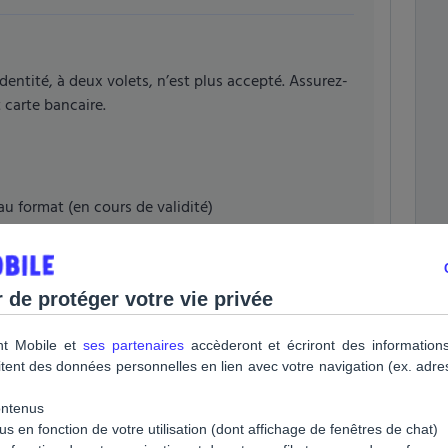
dentité, à deux volets, n’est plus accepté. Assurez-
 carte bancaire.
u format (en cours de validité)
pas accepté
ndorre
de protéger votre vie privée
nt Mobile et
ses partenaires
accèderont et écriront des informations
raitent des données personnelles en lien avec votre navigation (ex. adr
ontenus
 en fonction de votre utilisation (dont affichage de fenêtres de chat)
s que l’identité y figurant corresponde bien à celle