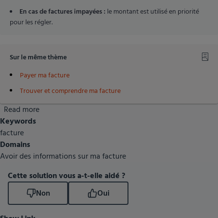
En cas de factures impayées :
le montant est utilisé en priorité
pour les régler.
Sur le même thème
Payer ma facture
Trouver et comprendre ma facture
Read more
about
Keywords
Comment
facture
comprendre
Domains
le
Avoir des informations sur ma facture
montant
de
Cette solution vous a-t-elle aidé ?
ma
facture
Non
Oui
?