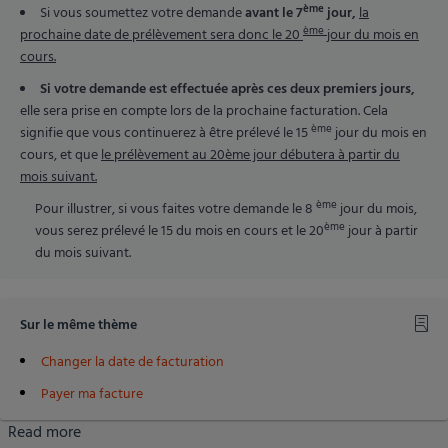
ème
Si vous soumettez votre demande
avant le 7
jour,
la
ème
prochaine date de prélèvement sera donc le 20
jour du mois en
cours.
Si votre demande est effectuée après ces deux premiers jours,
elle sera prise en compte lors de la prochaine facturation. Cela
ème
signifie que vous continuerez à être prélevé le 15
jour du mois en
cours, et que
le prélèvement au 20ème jour débutera à partir du
mois suivant.
ème
Pour illustrer, si vous faites votre demande le 8
jour du mois,
ème
vous serez prélevé le 15 du mois en cours et le 20
jour à partir
du mois suivant.
Sur le même thème
Changer la date de facturation
Payer ma facture
Read more
about