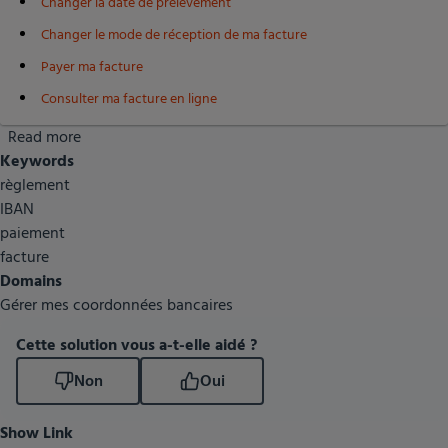
Changer la date de prélèvement
Changer le mode de réception de ma facture
Payer ma facture
Consulter ma facture en ligne
Read more
about
Keywords
Modifier
règlement
mes
IBAN
coordonnées
paiement
bancaires
facture
ou
Domains
le
Gérer mes coordonnées bancaires
mode
de
Cette solution vous a-t-elle aidé ?
paiement
Non
Oui
Show Link