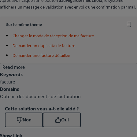
Après avoir cliqué sur le bouton
Sauvegarder mes choix,
le système
affichera un message de validation avec envoi d'une confirmation par mail.
Sur le même thème
Changer le mode de réception de ma facture
Demander un duplicata de facture
Demander une facture détaillée
Read more
about
Keywords
Changer
facture
le
Domains
mode
Obtenir des documents de facturation
de
réception
Cette solution vous a-t-elle aidé ?
de
ma
Non
Oui
facture
Show Link