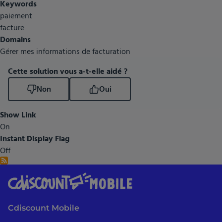
Keywords
Comment
paiement
changer
facture
la
Domains
date
Gérer mes informations de facturation
de
prélèvement
Cette solution vous a-t-elle aidé ?
?
Non
Oui
Show Link
On
Instant Display Flag
Off
Cdiscount Mobile